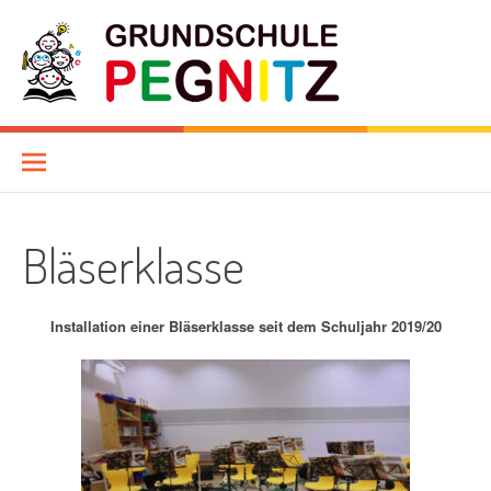
Skip
to
content
Grundschule Pegnitz
WILLKOMMEN AN DER GRUNDSCHULE PEGNITZ
Bläserklasse
Installation einer Bläserklasse seit dem Schuljahr 2019/20